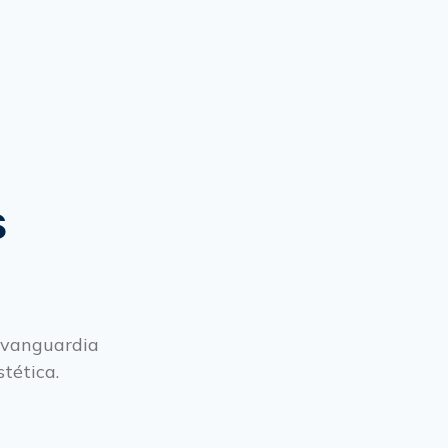
s
e vanguardia
tética.